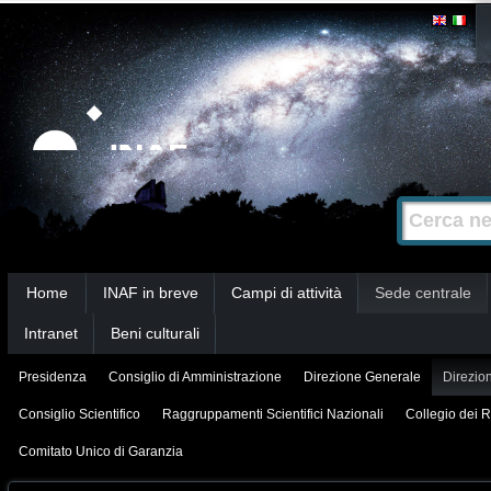
Salta
Strumenti
personali
ai
contenuti.
|
Salta
alla
Cerca nel s
Ricerca
navigazione
avanzata…
Sezioni
Home
INAF in breve
Campi di attività
Sede centrale
Intranet
Beni culturali
Presidenza
Consiglio di Amministrazione
Direzione Generale
Direzion
Consiglio Scientifico
Raggruppamenti Scientifici Nazionali
Collegio dei R
Comitato Unico di Garanzia