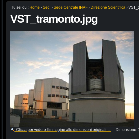
Tu sei qui:
Home
›
Sedi
›
Sede Centrale INAF
›
Direzione Scientifica
›
VST_t
VST_tramonto.jpg
Clicca per vedere l'immagine alle dimensioni originali…
—
Dimensione
: