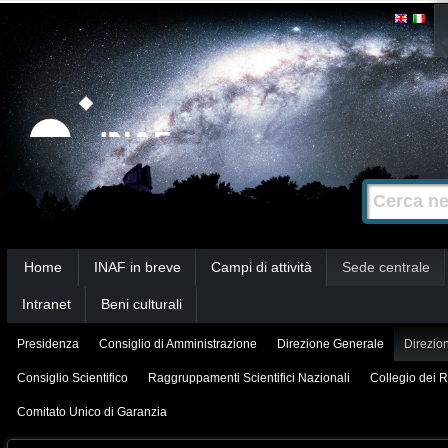
Salta
Strumenti
personali
ai
contenuti.
|
Salta
alla
Cerca nel s
Ricerca
navigazione
avanzata…
Sezioni
Home
INAF in breve
Campi di attività
Sede centrale
Intranet
Beni culturali
Presidenza
Consiglio di Amministrazione
Direzione Generale
Direzion
Consiglio Scientifico
Raggruppamenti Scientifici Nazionali
Collegio dei R
Comitato Unico di Garanzia