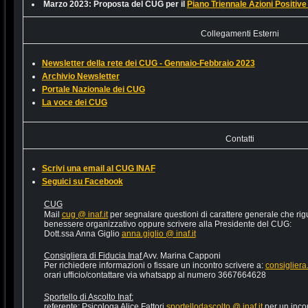
Marzo 2023: Proposta del CUG per il
Piano Triennale Azioni Positiv
Collegamenti Esterni
Newsletter della rete dei CUG - Gennaio-Febbraio 2023
Archivio Newsletter
Portale Nazionale dei CUG
La voce dei CUG
Contatti
Scrivi una email al CUG INAF
Seguici su Facebook
CUG
Mail
cug @ inaf.it
per segnalare questioni di carattere generale che rigu
benessere organizzativo oppure scrivere alla Presidente del CUG:
Dott.ssa Anna Giglio
anna.giglio @ inaf.it
Consigliera di Fiducia Inaf
Avv. Marina Capponi
Per richiedere informazioni o fissare un incontro scrivere a:
consigliera.
orari ufficio/contattare via whatsapp al numero 3667664628
Sportello di Ascolto Inaf:
referente: Psicologa Alice Fattori
sportellodascolto @ inaf.it
per un incon