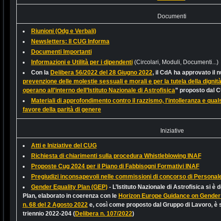
Documenti
Riunioni (Odg e Verbali)
Newsletters: Il CUG Informa
Documenti Importanti
Informazioni e Utilità per i dipendenti
(Circolari, Moduli, Documenti...)
Con la
Delibera 56/2022 del 28 Giugno 2022
, il CdA ha approvato il
prevenzione delle molestie sessuali e morali e per la tutela della digni
operano all’interno dell’Istituto Nazionale di Astrofisica
” proposto dal 
Materiali di approfondimento contro il razzismo, l'intolleranza e quals
favore della parità di genere
Iniziative
Atti e Iniziative del CUG
Richiesta di chiarimenti sulla procedura Whistleblowing INAF
Proposte Cug 2024 per il Piano di Fabbisogni Formativi INAF
Pregiudizi inconsapevoli nelle commissioni di concorso di Personal
Gender Equality Plan (GEP)
-
L’Istituto Nazionale di Astrofisica si è
Plan, elaborato in coerenza con le
Horizon Europe Guidance on Gender 
n. 68 del 2 Agosto 2022
e, così come proposto dal Gruppo di Lavoro, è st
triennio 2022-204 (
Delibera n. 107/2022
)