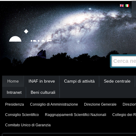
Salta
Strumenti
personali
ai
contenuti.
|
Salta
alla
Cerca nel s
Ricerca
navigazione
avanzata…
Sezioni
Home
INAF in breve
Campi di attività
Sede centrale
Intranet
Beni culturali
Presidenza
Consiglio di Amministrazione
Direzione Generale
Direzion
Consiglio Scientifico
Raggruppamenti Scientifici Nazionali
Collegio dei R
Comitato Unico di Garanzia