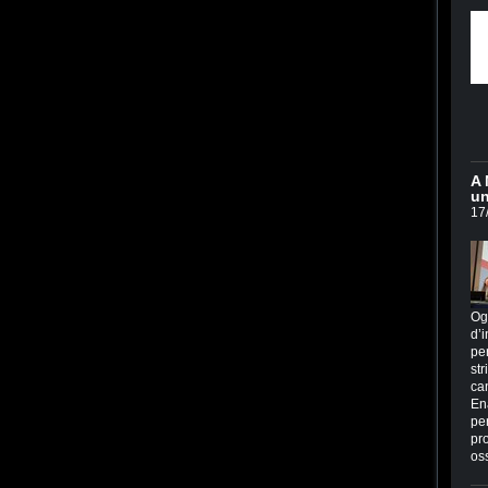
A 
un
17
Og
d’i
per
str
ca
En
per
pr
os