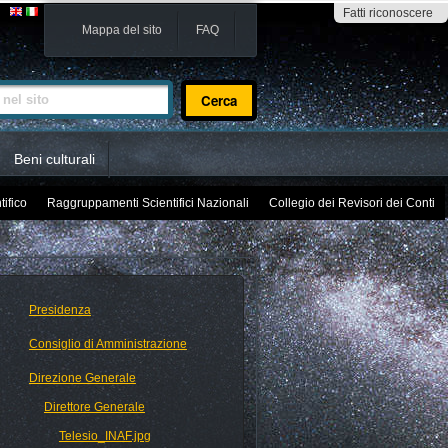
Fatti riconoscere
Mappa del sito
FAQ
sito
Beni culturali
tifico
Raggruppamenti Scientifici Nazionali
Collegio dei Revisori dei Conti
Presidenza
Consiglio di Amministrazione
Direzione Generale
Direttore Generale
Telesio_INAF.jpg