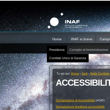
Salta
Strumenti
Sezioni
personali
ai
contenuti.
|
Salta
alla
navigazione
Home
INAF in breve
Campi d
Presidenza
Consiglio di Amministrazione
Comitato Unico di Garanzia
Tu sei qui:
Home
›
Sedi
›
Sede Centrale
ACCESSIBILI
Dichiarazione di Accessibilità
(AGID)
Segnalazione feedback accessibilità