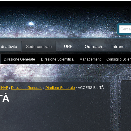
Ricerca
Cerca nel 
avanzata…
i attività
Sede centrale
URP
Outreach
Intranet
Direzione Generale
Direzione Scientifica
Management
Consiglio Scien
 INAF
›
Direzione Generale
›
Direttore Generale
›
ACCESSIBILITÀ
TÀ