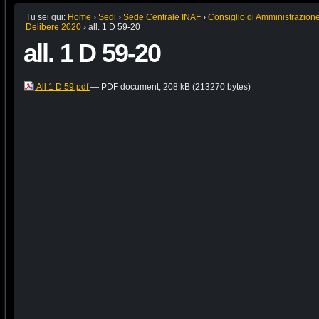
Tu sei qui:
Home
›
Sedi
›
Sede Centrale INAF
›
Consiglio di Amministrazion
Delibere 2020
›
all. 1 D 59-20
all. 1 D 59-20
All 1 D 59.pdf
— PDF document, 208 kB (213270 bytes)