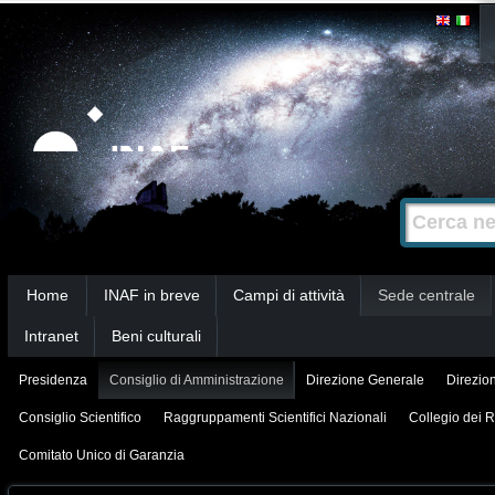
Salta
Strumenti
personali
ai
contenuti.
|
Salta
alla
Cerca nel s
Ricerca
navigazione
avanzata…
Sezioni
Home
INAF in breve
Campi di attività
Sede centrale
Intranet
Beni culturali
Presidenza
Consiglio di Amministrazione
Direzione Generale
Direzion
Consiglio Scientifico
Raggruppamenti Scientifici Nazionali
Collegio dei R
Comitato Unico di Garanzia