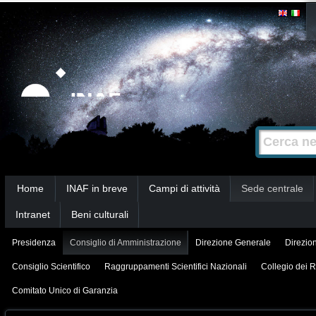
Salta
Strumenti
personali
ai
contenuti.
|
Salta
alla
Cerca nel s
Ricerca
navigazione
avanzata…
Sezioni
Home
INAF in breve
Campi di attività
Sede centrale
Intranet
Beni culturali
Presidenza
Consiglio di Amministrazione
Direzione Generale
Direzion
Consiglio Scientifico
Raggruppamenti Scientifici Nazionali
Collegio dei R
Comitato Unico di Garanzia