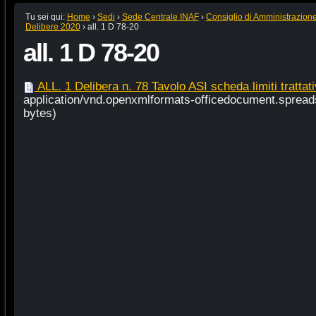
Tu sei qui:
Home
›
Sedi
›
Sede Centrale INAF
›
Consiglio di Amministrazion
Delibere 2020
›
all. 1 D 78-20
all. 1 D 78-20
ALL. 1 Delibera n. 78 Tavolo ASI scheda limiti trattat
application/vnd.openxmlformats-officedocument.spread
bytes)