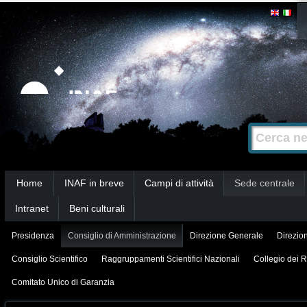
Salta
Strumenti
personali
ai
contenuti.
|
Salta
alla
Cerca nel s
Ricerca
navigazione
avanzata…
Sezioni
Home
INAF in breve
Campi di attività
Sede centrale
Intranet
Beni culturali
Presidenza
Consiglio di Amministrazione
Direzione Generale
Direzion
Consiglio Scientifico
Raggruppamenti Scientifici Nazionali
Collegio dei R
Comitato Unico di Garanzia