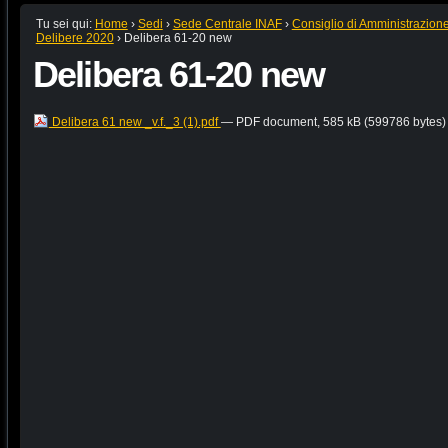
Tu sei qui:
Home
›
Sedi
›
Sede Centrale INAF
›
Consiglio di Amministrazion
Delibere 2020
›
Delibera 61-20 new
Delibera 61-20 new
Delibera 61 new _v.f._3 (1).pdf
— PDF document, 585 kB (599786 bytes)