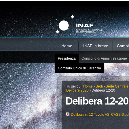
Salta
Strumenti
Sezioni
personali
ai
contenuti.
|
Salta
alla
navigazione
Home
INAF in breve
Campi d
Presidenza
Consiglio di Amministrazione
Comitato Unico di Garanzia
Tu sei qui:
Home
›
Sedi
›
Sede Centrale
Delibere 2020
›
Delibera 12-20
Delibera 12-20
Delibera n. 12 Tavolo ASI CASSIS.pd