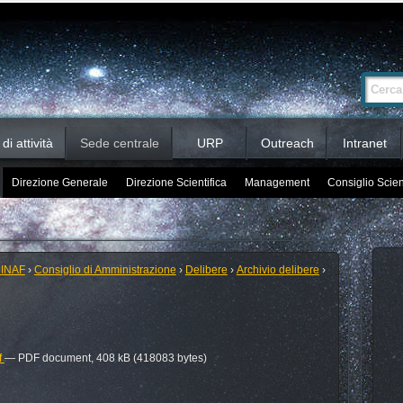
Ricerca
Cerca nel 
avanzata…
i attività
Sede centrale
URP
Outreach
Intranet
Direzione Generale
Direzione Scientifica
Management
Consiglio Scien
 INAF
›
Consiglio di Amministrazione
›
Delibere
›
Archivio delibere
›
f
— PDF document, 408 kB (418083 bytes)