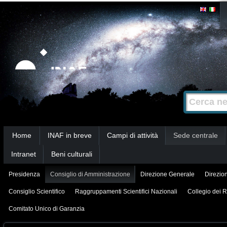
Salta
Strumenti
personali
ai
contenuti.
|
Salta
alla
Cerca nel s
Ricerca
navigazione
avanzata…
Sezioni
Home
INAF in breve
Campi di attività
Sede centrale
Intranet
Beni culturali
Presidenza
Consiglio di Amministrazione
Direzione Generale
Direzion
Consiglio Scientifico
Raggruppamenti Scientifici Nazionali
Collegio dei R
Comitato Unico di Garanzia