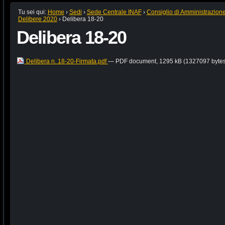
Tu sei qui:
Home
›
Sedi
›
Sede Centrale INAF
›
Consiglio di Amministrazion
Delibere 2020
›
Delibera 18-20
Delibera 18-20
Delibera n. 18-20-Firmata.pdf
— PDF document, 1295 kB (1327097 bytes