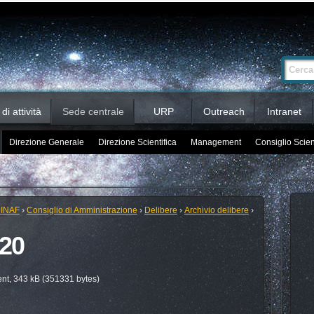
Ricerca
Cerca nel 
avanzata…
i attività
Sede centrale
URP
Outreach
Intranet
Direzione Generale
Direzione Scientifica
Management
Consiglio Scien
 INAF
›
Consiglio di Amministrazione
›
Delibere
›
Archivio delibere
›
020
t, 343 kB (351331 bytes)