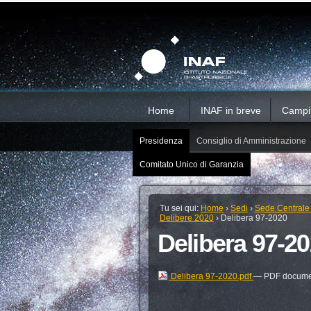
Salta
Strumenti
Sezioni
personali
ai
contenuti.
|
Salta
alla
navigazione
Home
INAF in breve
Campi d
Presidenza
Consiglio di Amministrazione
Comitato Unico di Garanzia
Tu sei qui:
Home
›
Sedi
›
Sede Centrale
Delibere 2020
›
Delibera 97-2020
Delibera 97-2
Delibera 97-2020.pdf
— PDF documen