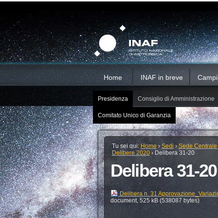
Salta
Strumenti
Sezioni
personali
ai
contenuti.
|
Salta
alla
navigazione
Home
INAF in breve
Campi d
Presidenza
Consiglio di Amministrazione
Comitato Unico di Garanzia
Tu sei qui:
Home
›
Sedi
›
Sede Centrale
Delibere 2020
›
Delibera 31-20
Delibera 31-20
Delibera n. 31 Approvazione_Variaz
document, 525 kB (538087 bytes)