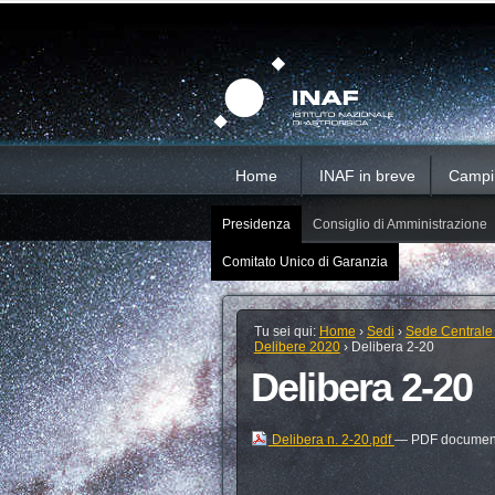
Salta
Strumenti
Sezioni
personali
ai
contenuti.
|
Salta
alla
navigazione
Home
INAF in breve
Campi d
Presidenza
Consiglio di Amministrazione
Comitato Unico di Garanzia
Tu sei qui:
Home
›
Sedi
›
Sede Centrale
Delibere 2020
›
Delibera 2-20
Delibera 2-20
Delibera n. 2-20.pdf
— PDF document