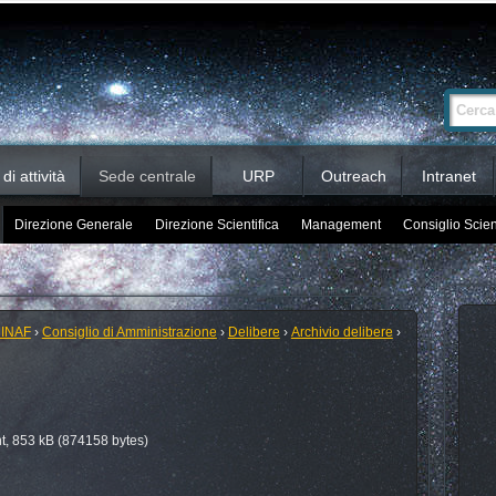
Ricerca
Cerca nel 
avanzata…
i attività
Sede centrale
URP
Outreach
Intranet
Direzione Generale
Direzione Scientifica
Management
Consiglio Scien
 INAF
›
Consiglio di Amministrazione
›
Delibere
›
Archivio delibere
›
, 853 kB (874158 bytes)