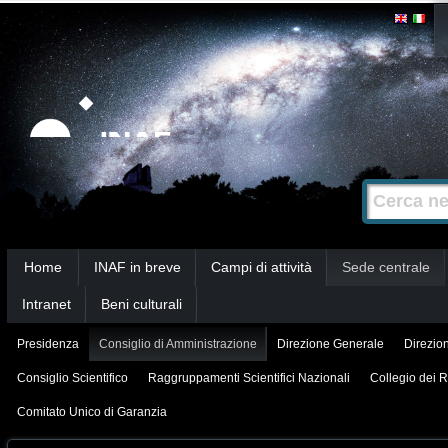
Salta
Strumenti
personali
ai
contenuti.
|
Salta
alla
Cerca nel s
Ricerca
navigazione
avanzata…
Sezioni
Home
INAF in breve
Campi di attività
Sede centrale
Intranet
Beni culturali
Presidenza
Consiglio di Amministrazione
Direzione Generale
Direzion
Consiglio Scientifico
Raggruppamenti Scientifici Nazionali
Collegio dei R
Comitato Unico di Garanzia