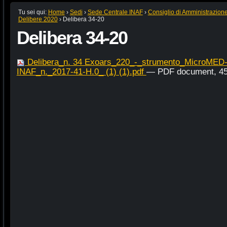
Tu sei qui:
Home
›
Sedi
›
Sede Centrale INAF
›
Consiglio di Amministrazion
Delibere 2020
›
Delibera 34-20
Delibera 34-20
Delibera_n. 34 Exoars_220_-_strumento_MicroMED-
INAF_n._2017-41-H.0_ (1) (1).pdf
— PDF document, 45