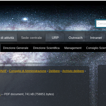
Ricerca
Cerca nel 
avanzata…
i attività
Sede centrale
URP
Outreach
Intranet
Direzione Generale
Direzione Scientifica
Management
Consiglio Scien
 INAF
›
Consiglio di Amministrazione
›
Delibere
›
Archivio delibere
›
f
— PDF document, 741 kB (758851 bytes)