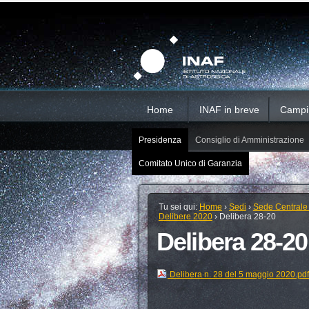
Salta
Strumenti
Sezioni
personali
ai
contenuti.
|
Salta
alla
navigazione
Home
INAF in breve
Campi d
Presidenza
Consiglio di Amministrazione
Comitato Unico di Garanzia
Tu sei qui:
Home
›
Sedi
›
Sede Centrale
Delibere 2020
›
Delibera 28-20
Delibera 28-20
Delibera n. 28 del 5 maggio 2020.pd