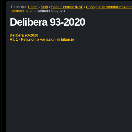
Tu sei qui:
Home
›
Sedi
›
Sede Centrale INAF
›
Consiglio di Amministrazion
Delibere 2020
›
Delibera 93-2020
Delibera 93-2020
Delibera 93-2020
All. 1 - Relazioni a variazioni di bilancio