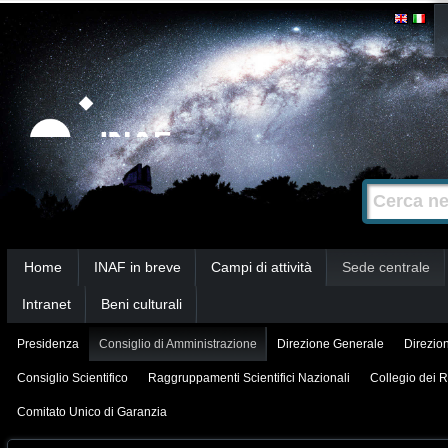
Salta
Strumenti
personali
ai
contenuti.
|
Salta
alla
Cerca nel s
Ricerca
navigazione
avanzata…
Sezioni
Home
INAF in breve
Campi di attività
Sede centrale
Intranet
Beni culturali
Presidenza
Consiglio di Amministrazione
Direzione Generale
Direzion
Consiglio Scientifico
Raggruppamenti Scientifici Nazionali
Collegio dei R
Comitato Unico di Garanzia