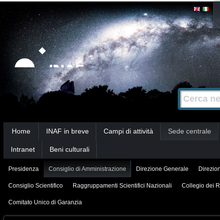
Salta
Strumenti
personali
ai
contenuti.
|
Salta
alla
Cerca nel s
Ricerca
navigazione
avanzata…
Sezioni
Home
INAF in breve
Campi di attività
Sede centrale
Intranet
Beni culturali
Presidenza
Consiglio di Amministrazione
Direzione Generale
Direzion
Consiglio Scientifico
Raggruppamenti Scientifici Nazionali
Collegio dei R
Comitato Unico di Garanzia