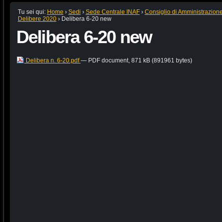
Tu sei qui:
Home
›
Sedi
›
Sede Centrale INAF
›
Consiglio di Amministrazion
Delibere 2020
›
Delibera 6-20 new
Delibera 6-20 new
Delibera n. 6-20.pdf
— PDF document, 871 kB (891961 bytes)