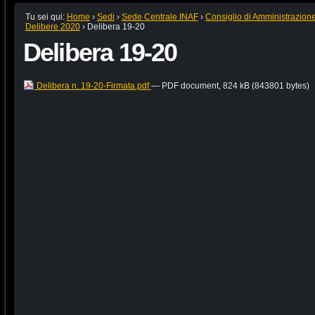
Tu sei qui:
Home
›
Sedi
›
Sede Centrale INAF
›
Consiglio di Amministrazion
Delibere 2020
›
Delibera 19-20
Delibera 19-20
Delibera n. 19-20-Firmata.pdf
— PDF document, 824 kB (843801 bytes)