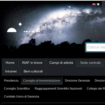
Salta
Strumenti
personali
ai
contenuti.
|
Salta
alla
Cerca nel s
Ricerca
navigazione
avanzata…
Sezioni
Home
INAF in breve
Campi di attività
Sede centrale
Intranet
Beni culturali
Presidenza
Consiglio di Amministrazione
Direzione Generale
Direzion
Consiglio Scientifico
Raggruppamenti Scientifici Nazionali
Collegio dei R
Comitato Unico di Garanzia