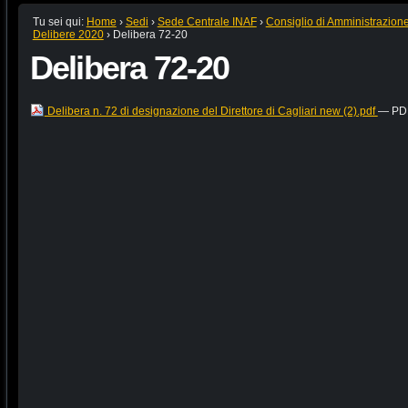
Tu sei qui:
Home
›
Sedi
›
Sede Centrale INAF
›
Consiglio di Amministrazion
Delibere 2020
›
Delibera 72-20
Delibera 72-20
Delibera n. 72 di designazione del Direttore di Cagliari new (2).pdf
— PDF