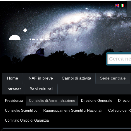
Salta
Strumenti
personali
ai
contenuti.
|
Salta
alla
Cerca nel s
Ricerca
navigazione
avanzata…
Sezioni
Home
INAF in breve
Campi di attività
Sede centrale
Intranet
Beni culturali
Presidenza
Consiglio di Amministrazione
Direzione Generale
Direzion
Consiglio Scientifico
Raggruppamenti Scientifici Nazionali
Collegio dei R
Comitato Unico di Garanzia