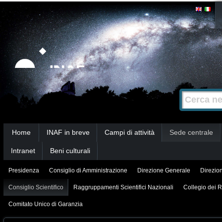
Salta
Strumenti
personali
ai
contenuti.
|
Salta
alla
Cerca nel s
Ricerca
navigazione
avanzata…
Sezioni
Home
INAF in breve
Campi di attività
Sede centrale
Intranet
Beni culturali
Presidenza
Consiglio di Amministrazione
Direzione Generale
Direzion
Consiglio Scientifico
Raggruppamenti Scientifici Nazionali
Collegio dei R
Comitato Unico di Garanzia