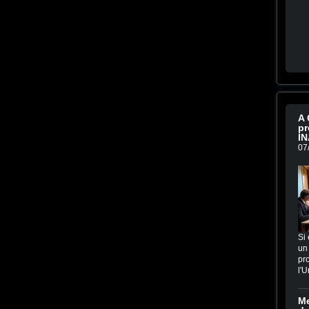
A 
pr
IN
07
Si 
un 
pro
l'U
Me