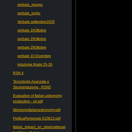
verbale_giugno
verbale_luglio
Verbale settembre2025
verbale 16Ottobre
verbale 29Ottobre
verbale 29Ottobre
verbale 10 Dicembre
relazione finale 25-26
RSN 4
Tecnologie Avanzate e
Strumentazione - RSN5
Evaluation of Italian astronomy
production - v4.pdf
WomeninItalianastronomy.pdf
PoliticaPersonale 010813.pdf
Italian_impact_on_observational