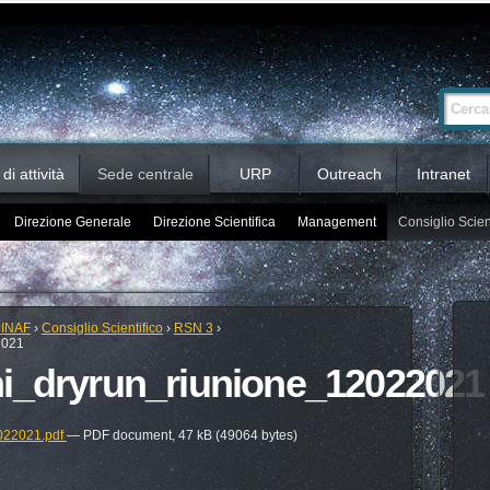
Ricerca
Cerca nel 
avanzata…
i attività
Sede centrale
URP
Outreach
Intranet
Direzione Generale
Direzione Scientifica
Management
Consiglio Scien
 INAF
›
Consiglio Scientifico
›
RSN 3
›
2021
ni_dryrun_riunione_12022021
022021.pdf
— PDF document, 47 kB (49064 bytes)