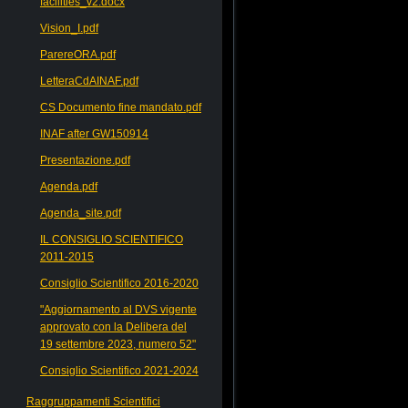
facilities_v2.docx
Vision_I.pdf
ParereORA.pdf
LetteraCdAINAF.pdf
CS Documento fine mandato.pdf
INAF after GW150914
Presentazione.pdf
Agenda.pdf
Agenda_site.pdf
IL CONSIGLIO SCIENTIFICO
2011-2015
Consiglio Scientifico 2016-2020
"Aggiornamento al DVS vigente
approvato con la Delibera del
19 settembre 2023, numero 52"
Consiglio Scientifico 2021-2024
Raggruppamenti Scientifici