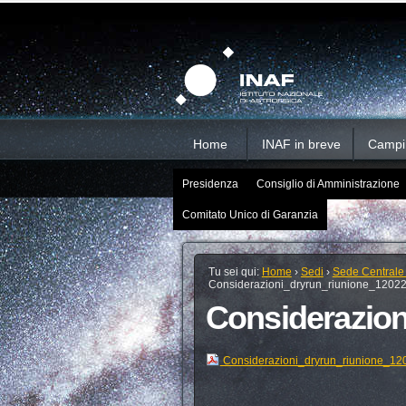
Salta
Strumenti
Sezioni
personali
ai
contenuti.
|
Salta
alla
navigazione
Home
INAF in breve
Campi d
Presidenza
Consiglio di Amministrazione
Comitato Unico di Garanzia
Tu sei qui:
Home
›
Sedi
›
Sede Centrale
Considerazioni_dryrun_riunione_1202
Considerazio
Considerazioni_dryrun_riunione_12