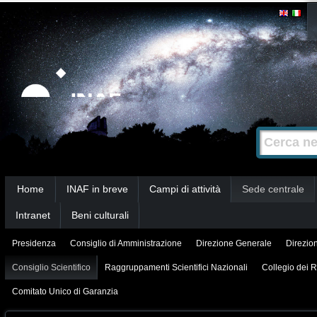
Salta
Strumenti
personali
ai
contenuti.
|
Salta
alla
Cerca nel s
Ricerca
navigazione
avanzata…
Sezioni
Home
INAF in breve
Campi di attività
Sede centrale
Intranet
Beni culturali
Presidenza
Consiglio di Amministrazione
Direzione Generale
Direzion
Consiglio Scientifico
Raggruppamenti Scientifici Nazionali
Collegio dei R
Comitato Unico di Garanzia