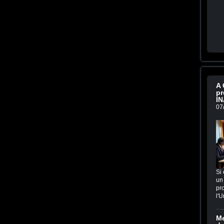
A 
pr
IN
07
Si 
un 
pro
l'U
Me