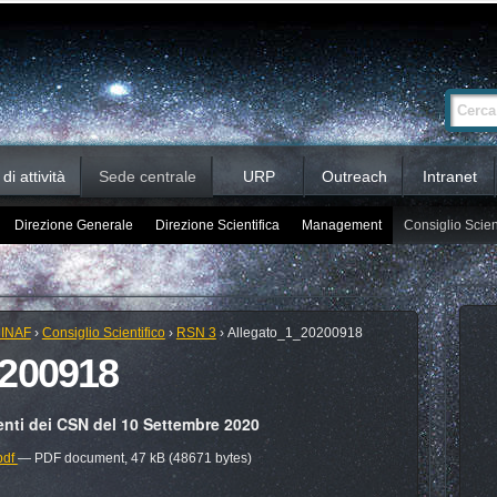
Ricerca
Cerca nel 
avanzata…
i attività
Sede centrale
URP
Outreach
Intranet
Direzione Generale
Direzione Scientifica
Management
Consiglio Scien
 INAF
›
Consiglio Scientifico
›
RSN 3
›
Allegato_1_20200918
0200918
enti dei CSN del 10 Settembre 2020
pdf
— PDF document, 47 kB (48671 bytes)