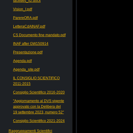
facilities_v2.docx
Vision_I.pdf
ParereORA.pdf
LetteraCdAINAF.pdf
CS Documento fine mandato.pdf
INAF after GW150914
Presentazione.pdf
Agenda.pdf
Agenda_site.pdf
IL CONSIGLIO SCIENTIFICO
2011-2015
Consiglio Scientifico 2016-2020
"Aggiornamento al DVS vigente
approvato con la Delibera del
19 settembre 2023, numero 52"
Consiglio Scientifico 2021-2024
Raggruppamenti Scientifici