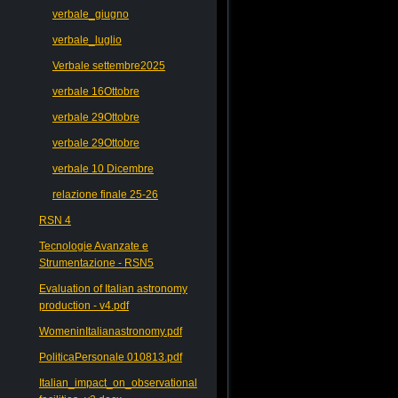
verbale_giugno
verbale_luglio
Verbale settembre2025
verbale 16Ottobre
verbale 29Ottobre
verbale 29Ottobre
verbale 10 Dicembre
relazione finale 25-26
RSN 4
Tecnologie Avanzate e
Strumentazione - RSN5
Evaluation of Italian astronomy
production - v4.pdf
WomeninItalianastronomy.pdf
PoliticaPersonale 010813.pdf
Italian_impact_on_observational