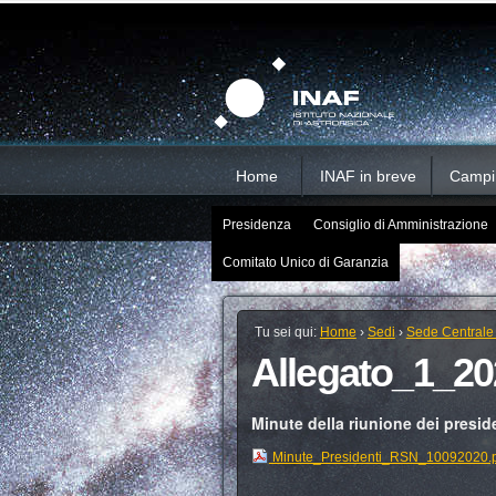
Salta
Strumenti
Sezioni
personali
ai
contenuti.
|
Salta
alla
navigazione
Home
INAF in breve
Campi d
Presidenza
Consiglio di Amministrazione
Comitato Unico di Garanzia
Tu sei qui:
Home
›
Sedi
›
Sede Centrale
Allegato_1_2
Minute della riunione dei presid
Minute_Presidenti_RSN_10092020.