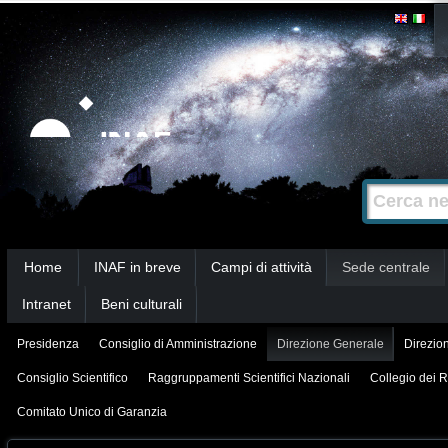
Salta
Strumenti
personali
ai
contenuti.
|
Salta
alla
Cerca nel s
Ricerca
navigazione
avanzata…
Sezioni
Home
INAF in breve
Campi di attività
Sede centrale
Intranet
Beni culturali
Presidenza
Consiglio di Amministrazione
Direzione Generale
Direzion
Consiglio Scientifico
Raggruppamenti Scientifici Nazionali
Collegio dei R
Comitato Unico di Garanzia