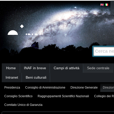
Salta
Strumenti
personali
ai
contenuti.
|
Salta
alla
Cerca nel s
Ricerca
navigazione
avanzata…
Sezioni
Home
INAF in breve
Campi di attività
Sede centrale
Intranet
Beni culturali
Presidenza
Consiglio di Amministrazione
Direzione Generale
Direzion
Consiglio Scientifico
Raggruppamenti Scientifici Nazionali
Collegio dei R
Comitato Unico di Garanzia