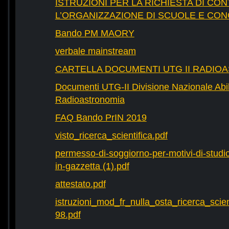
ISTRUZIONI PER LA RICHIESTA DI CON
L’ORGANIZZAZIONE DI SCUOLE E CO
Bando PM MAORY
verbale mainstream
CARTELLA DOCUMENTI UTG II RADIO
Documenti UTG-II Divisione Nazionale Abili
Radioastronomia
FAQ Bando PrIN 2019
visto_ricerca_scientifica.pdf
permesso-di-soggiorno-per-motivi-di-studio-
in-gazzetta (1).pdf
attestato.pdf
istruzioni_mod_fr_nulla_osta_ricerca_scie
98.pdf