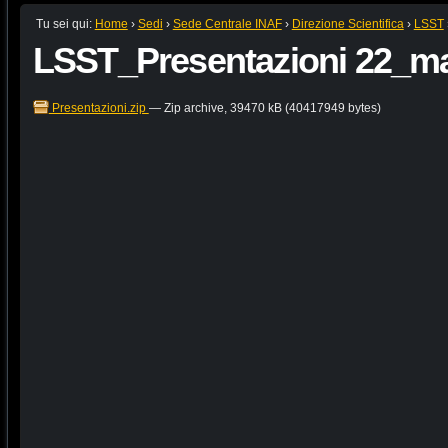
Tu sei qui:
Home
›
Sedi
›
Sede Centrale INAF
›
Direzione Scientifica
›
LSST
LSST_Presentazioni 22_m
Presentazioni.zip
— Zip archive, 39470 kB (40417949 bytes)