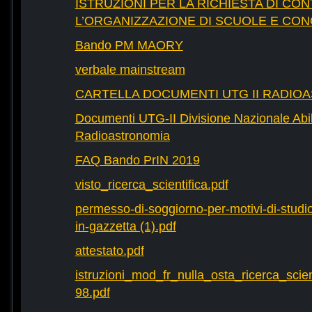
ISTRUZIONI PER LA RICHIESTA DI CON
L’ORGANIZZAZIONE DI SCUOLE E CO
Bando PM MAORY
verbale mainstream
CARTELLA DOCUMENTI UTG II RADIO
Documenti UTG-II Divisione Nazionale Abili
Radioastronomia
FAQ Bando PrIN 2019
visto_ricerca_scientifica.pdf
permesso-di-soggiorno-per-motivi-di-studio-
in-gazzetta (1).pdf
attestato.pdf
istruzioni_mod_fr_nulla_osta_ricerca_scie
98.pdf