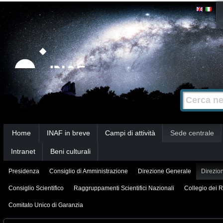
Salta
Strumenti
personali
ai
contenuti.
|
Salta
alla
Cerca nel s
Ricerca
navigazione
avanzata…
Sezioni
Home
INAF in breve
Campi di attività
Sede centrale
Intranet
Beni culturali
Presidenza
Consiglio di Amministrazione
Direzione Generale
Direzion
Consiglio Scientifico
Raggruppamenti Scientifici Nazionali
Collegio dei R
Comitato Unico di Garanzia