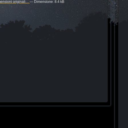
mensioni originali…
—
Dimensione
:
8.4 kB