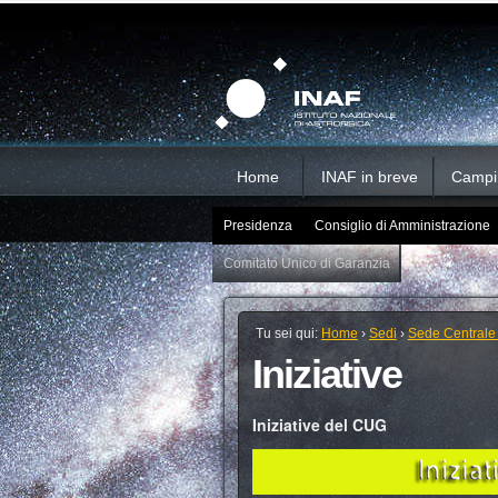
Salta
Strumenti
Sezioni
personali
ai
contenuti.
|
Salta
alla
navigazione
Home
INAF in breve
Campi d
Presidenza
Consiglio di Amministrazione
Comitato Unico di Garanzia
Tu sei qui:
Home
›
Sedi
›
Sede Centrale
Iniziative
Iniziative del CUG