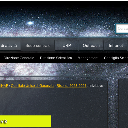
Ricerca
Cerca nel 
avanzata…
i attività
Sede centrale
URP
Outreach
Intranet
Direzione Generale
Direzione Scientifica
Management
Consiglio Scien
 INAF
›
Comitato Unico di Garanzia
›
Risorse 2023-2027
›
Iniziative