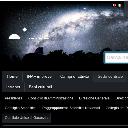
Salta
Strumenti
personali
ai
contenuti.
|
Salta
alla
Cerca nel s
Ricerca
navigazione
avanzata…
Sezioni
Home
INAF in breve
Campi di attività
Sede centrale
Intranet
Beni culturali
Presidenza
Consiglio di Amministrazione
Direzione Generale
Direzion
Consiglio Scientifico
Raggruppamenti Scientifici Nazionali
Collegio dei R
Comitato Unico di Garanzia