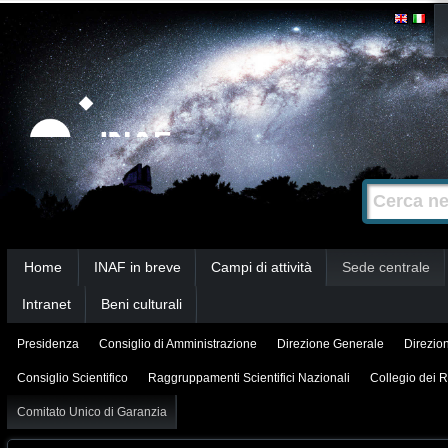
Salta
Strumenti
personali
ai
contenuti.
|
Salta
alla
Cerca nel s
Ricerca
navigazione
avanzata…
Sezioni
Home
INAF in breve
Campi di attività
Sede centrale
Intranet
Beni culturali
Presidenza
Consiglio di Amministrazione
Direzione Generale
Direzion
Consiglio Scientifico
Raggruppamenti Scientifici Nazionali
Collegio dei R
Comitato Unico di Garanzia