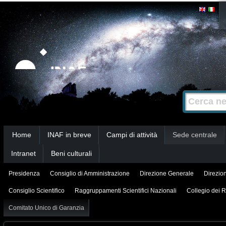
Salta
Strumenti
personali
ai
contenuti.
|
Salta
alla
Cerca nel s
Ricerca
navigazione
avanzata…
Sezioni
Home
INAF in breve
Campi di attività
Sede centrale
Intranet
Beni culturali
Presidenza
Consiglio di Amministrazione
Direzione Generale
Direzion
Consiglio Scientifico
Raggruppamenti Scientifici Nazionali
Collegio dei R
Comitato Unico di Garanzia