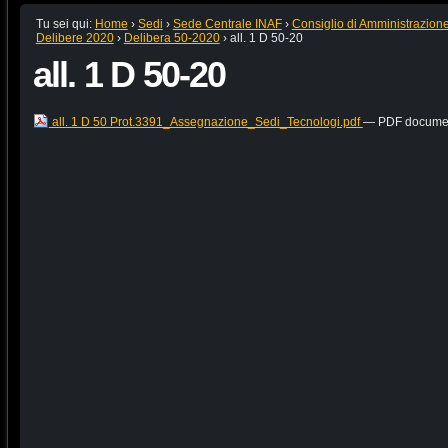
Tu sei qui:
Home
›
Sedi
›
Sede Centrale INAF
›
Consiglio di Amministrazion
Delibere 2020
›
Delibera 50-2020
›
all. 1 D 50-20
all. 1 D 50-20
all. 1 D 50 Prot.3391_Assegnazione_Sedi_Tecnologi.pdf
— PDF document