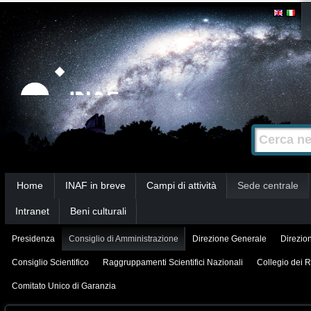
Salta
Strumenti
personali
ai
contenuti.
|
Salta
alla
Cerca nel s
Ricerca
navigazione
avanzata…
Sezioni
Home
INAF in breve
Campi di attività
Sede centrale
Intranet
Beni culturali
Presidenza
Consiglio di Amministrazione
Direzione Generale
Direzion
Consiglio Scientifico
Raggruppamenti Scientifici Nazionali
Collegio dei R
Comitato Unico di Garanzia