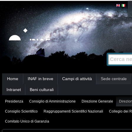
Salta
Strumenti
personali
ai
contenuti.
|
Salta
alla
Cerca nel s
Ricerca
navigazione
avanzata…
Sezioni
Home
INAF in breve
Campi di attività
Sede centrale
Intranet
Beni culturali
Presidenza
Consiglio di Amministrazione
Direzione Generale
Direzion
Consiglio Scientifico
Raggruppamenti Scientifici Nazionali
Collegio dei R
Comitato Unico di Garanzia