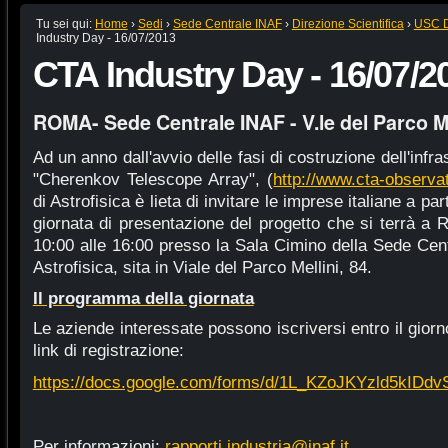
Tu sei qui:
Home
›
Sedi
›
Sede Centrale INAF
›
Direzione Scientifica
›
USC D
Industry Day - 16/07/2013
CTA Industry Day - 16/07/2
ROMA- Sede Centrale INAF - V.le del Parco Me
Ad un anno dall'avvio delle fasi di costruzione dell'infra
"Cherenkov Telescope Array", (
http://www.cta-observat
di Astrofisica è lieta di invitare le imprese italiane a p
giornata di presentazione del progetto che si terrà a R
10:00 alle 16:00 presso la Sala Cimino della Sede Centr
Astrofisica, sita in Viale del Parco Mellini, 84.
Il programma della giornata
Le aziende interessate possono iscriversi entro il gior
link di registrazione:
https://docs.google.com/forms/d/1L_KZoJKYzld5kI
Per informazioni:
rapporti.industria@inaf.it