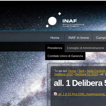
Salta
Strumenti
Sezioni
personali
ai
contenuti.
|
Salta
alla
navigazione
Home
INAF in breve
Campi d
Presidenza
Consiglio di Amministrazione
Comitato Unico di Garanzia
Tu sei qui:
Home
›
Sedi
›
Sede Centrale
Delibere 2020
›
Delibera 51-2020
›
all.
all. 1 Delibera
all. 1 D 51 Prot.3390_Assegnazione_