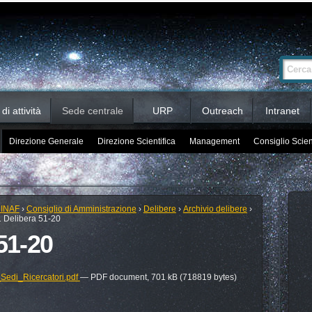
Ricerca
Cerca nel 
avanzata…
i attività
Sede centrale
URP
Outreach
Intranet
Direzione Generale
Direzione Scientifica
Management
Consiglio Scien
 INAF
›
Consiglio di Amministrazione
›
Delibere
›
Archivio delibere
›
 1 Delibera 51-20
 51-20
Sedi_Ricercatori.pdf
— PDF document, 701 kB (718819 bytes)