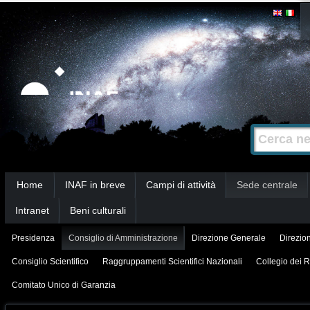
Salta
Strumenti
personali
ai
contenuti.
|
Salta
alla
Cerca nel s
Ricerca
navigazione
avanzata…
Sezioni
Home
INAF in breve
Campi di attività
Sede centrale
Intranet
Beni culturali
Presidenza
Consiglio di Amministrazione
Direzione Generale
Direzion
Consiglio Scientifico
Raggruppamenti Scientifici Nazionali
Collegio dei R
Comitato Unico di Garanzia