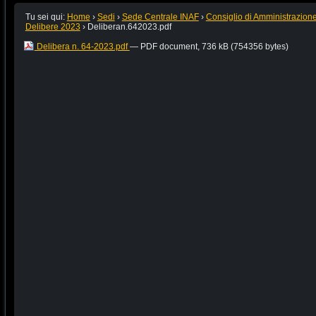
Tu sei qui:
Home
›
Sedi
›
Sede Centrale INAF
›
Consiglio di Amministrazion
Delibere 2023
›
Deliberan.642023.pdf
Delibera n. 64-2023.pdf
— PDF document, 736 kB (754356 bytes)