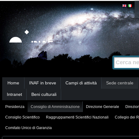
Salta
Strumenti
personali
ai
contenuti.
|
Salta
alla
Cerca nel s
Ricerca
navigazione
avanzata…
Sezioni
Home
INAF in breve
Campi di attività
Sede centrale
Intranet
Beni culturali
Presidenza
Consiglio di Amministrazione
Direzione Generale
Direzion
Consiglio Scientifico
Raggruppamenti Scientifici Nazionali
Collegio dei R
Comitato Unico di Garanzia