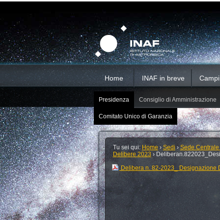
Salta
Strumenti
Sezioni
personali
ai
contenuti.
|
Salta
alla
navigazione
Home
INAF in breve
Campi d
Presidenza
Consiglio di Amministrazione
Comitato Unico di Garanzia
Tu sei qui:
Home
›
Sedi
›
Sede Centrale
Delibere 2023
›
Deliberan.822023_Desig
Delibera n. 82-2023_ Designazione Di