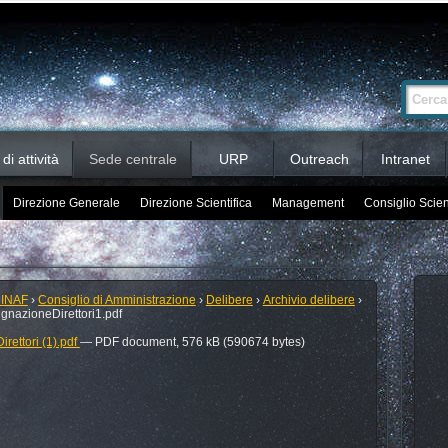
Ricerca
Cerca nel 
avanzata…
i attività
Sede centrale
URP
Outreach
Intranet
Direzione Generale
Direzione Scientifica
Management
Consiglio Scien
 INAF
›
Consiglio di Amministrazione
›
Delibere
›
Archivio delibere
›
nazioneDirettori1.pdf
rettori (1).pdf
— PDF document, 576 kB (590674 bytes)