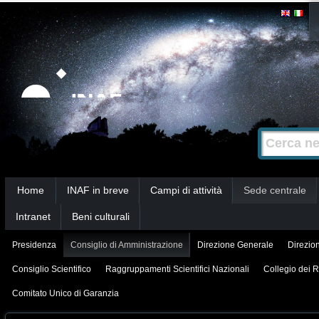
Salta
Strumenti
personali
ai
contenuti.
|
Salta
alla
Cerca nel s
Ricerca
navigazione
avanzata…
Sezioni
Home
INAF in breve
Campi di attività
Sede centrale
Intranet
Beni culturali
Presidenza
Consiglio di Amministrazione
Direzione Generale
Direzion
Consiglio Scientifico
Raggruppamenti Scientifici Nazionali
Collegio dei R
Comitato Unico di Garanzia