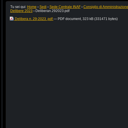
Tu sei qui:
Home
›
Sedi
›
Sede Centrale INAF
›
Consiglio di Amministrazion
Delibere 2023
›
Deliberan.292023.pdf
Delibera n. 29-2023 .pdf
— PDF document, 323 kB (331471 bytes)