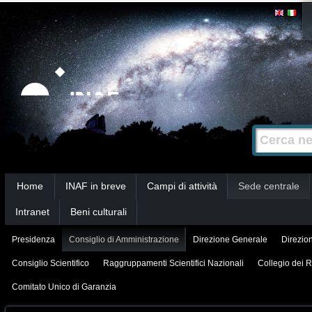
Salta
Strumenti
personali
ai
contenuti.
|
Salta
alla
Cerca nel s
Ricerca
navigazione
avanzata…
Sezioni
Home
INAF in breve
Campi di attività
Sede centrale
Intranet
Beni culturali
Presidenza
Consiglio di Amministrazione
Direzione Generale
Direzion
Consiglio Scientifico
Raggruppamenti Scientifici Nazionali
Collegio dei R
Comitato Unico di Garanzia