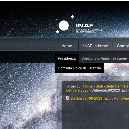
Salta
Strumenti
Sezioni
personali
ai
contenuti.
|
Salta
alla
navigazione
Home
INAF in breve
Campi d
Presidenza
Consiglio di Amministrazione
Comitato Unico di Garanzia
Tu sei qui:
Home
›
Sedi
›
Sede Centrale
Delibere 2023
›
Deliberan.902023Tavo
Delibera n. 90-2023 Tavolo ASI SAr