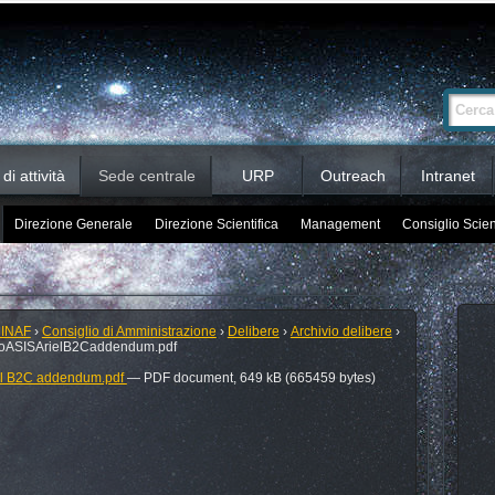
Ricerca
Cerca nel 
avanzata…
i attività
Sede centrale
URP
Outreach
Intranet
Direzione Generale
Direzione Scientifica
Management
Consiglio Scien
 INAF
›
Consiglio di Amministrazione
›
Delibere
›
Archivio delibere
›
loASISArielB2Caddendum.pdf
iel B2C addendum.pdf
— PDF document, 649 kB (665459 bytes)