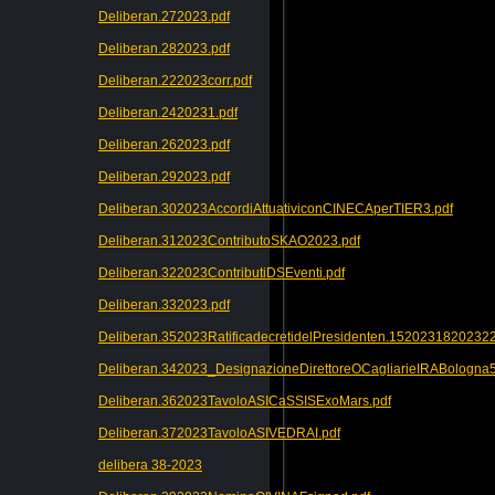
Deliberan.272023.pdf
Deliberan.282023.pdf
Deliberan.222023corr.pdf
Deliberan.2420231.pdf
Deliberan.262023.pdf
Deliberan.292023.pdf
Deliberan.302023AccordiAttuativiconCINECAperTIER3.pdf
Deliberan.312023ContributoSKAO2023.pdf
Deliberan.322023ContributiDSEventi.pdf
Deliberan.332023.pdf
Deliberan.352023RatificadecretidelPresidenten.152023182023
Deliberan.342023_DesignazioneDirettoreOCagliarieIRABologna5
Deliberan.362023TavoloASICaSSISExoMars.pdf
Deliberan.372023TavoloASIVEDRAI.pdf
delibera 38-2023