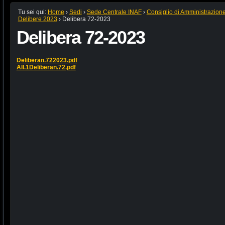
Tu sei qui:
Home
›
Sedi
›
Sede Centrale INAF
›
Consiglio di Amministrazion
Delibere 2023
›
Delibera 72-2023
Delibera 72-2023
Deliberan.722023.pdf
All.1Deliberan.72.pdf