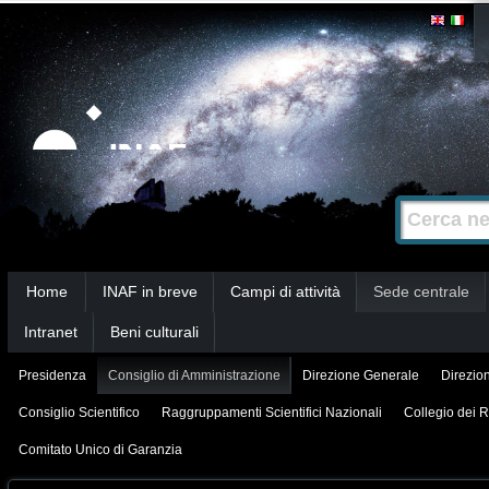
Salta
Strumenti
personali
ai
contenuti.
|
Salta
alla
Cerca nel s
Ricerca
navigazione
avanzata…
Sezioni
Home
INAF in breve
Campi di attività
Sede centrale
Intranet
Beni culturali
Presidenza
Consiglio di Amministrazione
Direzione Generale
Direzion
Consiglio Scientifico
Raggruppamenti Scientifici Nazionali
Collegio dei R
Comitato Unico di Garanzia