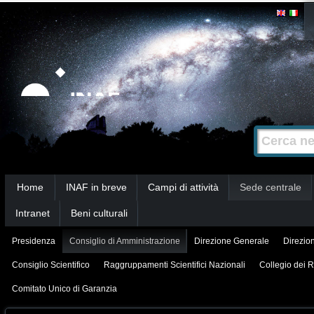
Salta
Strumenti
personali
ai
contenuti.
|
Salta
alla
Cerca nel s
Ricerca
navigazione
avanzata…
Sezioni
Home
INAF in breve
Campi di attività
Sede centrale
Intranet
Beni culturali
Presidenza
Consiglio di Amministrazione
Direzione Generale
Direzion
Consiglio Scientifico
Raggruppamenti Scientifici Nazionali
Collegio dei R
Comitato Unico di Garanzia