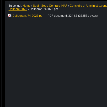
Tu sei qui:
Home
›
Sedi
›
Sede Centrale INAF
›
Consiglio di Amministrazion
Delibere 2023
›
Deliberan.742023.pdf
Delibera n. 74-2023.pdf
— PDF document, 324 kB (332571 bytes)