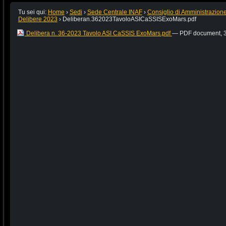
Tu sei qui:
Home
›
Sedi
›
Sede Centrale INAF
›
Consiglio di Amministrazion
Delibere 2023
›
Deliberan.362023TavoloASICaSSISExoMars.pdf
Delibera n. 36-2023 Tavolo ASI CaSSIS ExoMars.pdf
— PDF document, 3