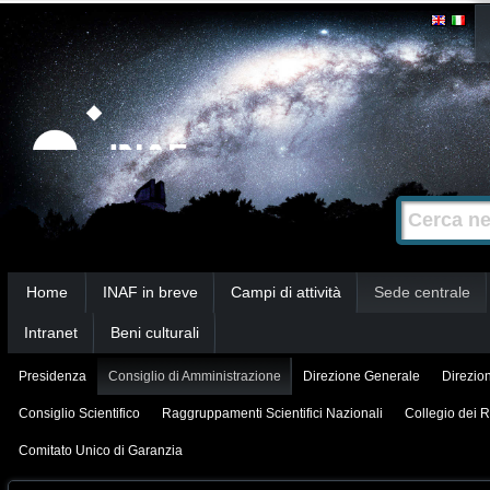
Salta
Strumenti
personali
ai
contenuti.
|
Salta
alla
Cerca nel s
Ricerca
navigazione
avanzata…
Sezioni
Home
INAF in breve
Campi di attività
Sede centrale
Intranet
Beni culturali
Presidenza
Consiglio di Amministrazione
Direzione Generale
Direzion
Consiglio Scientifico
Raggruppamenti Scientifici Nazionali
Collegio dei R
Comitato Unico di Garanzia