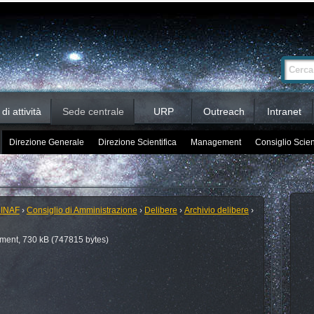
Ricerca
Cerca nel 
avanzata…
i attività
Sede centrale
URP
Outreach
Intranet
Direzione Generale
Direzione Scientifica
Management
Consiglio Scien
 INAF
›
Consiglio di Amministrazione
›
Delibere
›
Archivio delibere
›
ent, 730 kB (747815 bytes)