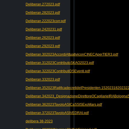
Deliberan.272023.pdf
Deliberan.282023.pdf
Deliberan.222023corr.pdf
Deliberan.2420231.pdf
Deliberan.262023.pdf
Deliberan.292023.pdf
Deliberan.302023AccordiAttuativiconCINECAperTIER3.pdf
Deliberan.312023ContributoSKAO2023.pdf
Deliberan.322023ContributiDSEventi.pdf
Deliberan.332023.pdf
Deliberan.352023RatificadecretidelPresidenten.152023182023
Deliberan.342023_DesignazioneDirettoreOCagliarieIRABologna5
Deliberan.362023TavoloASICaSSISExoMars.pdf
Deliberan.372023TavoloASIVEDRAI.pdf
delibera 38-2023