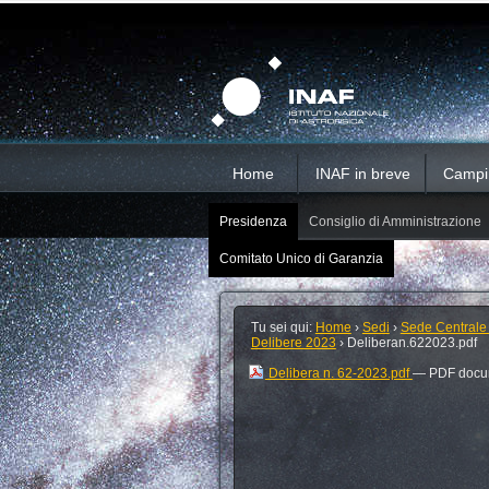
Salta
Strumenti
Sezioni
personali
ai
contenuti.
|
Salta
alla
navigazione
Home
INAF in breve
Campi d
Presidenza
Consiglio di Amministrazione
Comitato Unico di Garanzia
Tu sei qui:
Home
›
Sedi
›
Sede Centrale
Delibere 2023
›
Deliberan.622023.pdf
Delibera n. 62-2023.pdf
— PDF docum