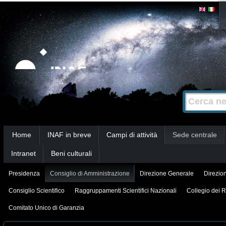
Salta
Strumenti
personali
ai
contenuti.
|
Salta
alla
Cerca nel s
Ricerca
navigazione
avanzata…
Sezioni
Home
INAF in breve
Campi di attività
Sede centrale
Intranet
Beni culturali
Presidenza
Consiglio di Amministrazione
Direzione Generale
Direzion
Consiglio Scientifico
Raggruppamenti Scientifici Nazionali
Collegio dei R
Comitato Unico di Garanzia