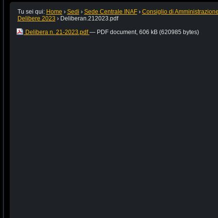
Tu sei qui:
Home
›
Sedi
›
Sede Centrale INAF
›
Consiglio di Amministrazion
Delibere 2023
›
Deliberan.212023.pdf
Delibera n. 21-2023.pdf
— PDF document, 606 kB (620985 bytes)