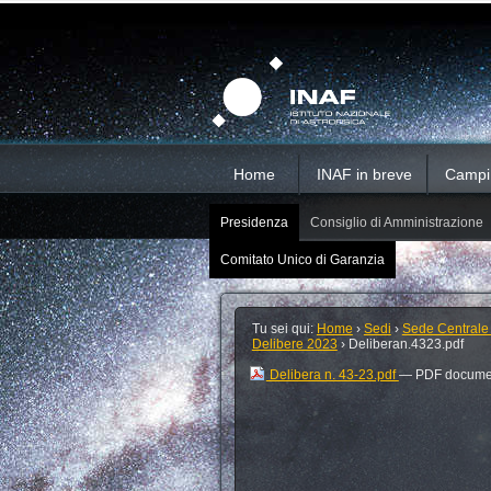
Salta
Strumenti
Sezioni
personali
ai
contenuti.
|
Salta
alla
navigazione
Home
INAF in breve
Campi d
Presidenza
Consiglio di Amministrazione
Comitato Unico di Garanzia
Tu sei qui:
Home
›
Sedi
›
Sede Centrale
Delibere 2023
›
Deliberan.4323.pdf
Delibera n. 43-23.pdf
— PDF documen