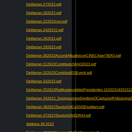
Deliberan.272023.pdf
Deliberan.282023.pdf
Deliberan.222023corr.pdf
Deliberan.2420231.pdf
Deliberan.262023.pdf
Deliberan.292023.pdf
Deliberan.302023AccordiAttuativiconCINECAperTIER3.pdf
Deliberan.312023ContributoSKAO2023.pdf
Deliberan.322023ContributiDSEventi.pdf
Deliberan.332023.pdf
Deliberan.352023RatificadecretidelPresidenten.152023182023
Deliberan.342023_DesignazioneDirettoreOCagliarieIRABologna5
Deliberan.362023TavoloASICaSSISExoMars.pdf
Deliberan.372023TavoloASIVEDRAI.pdf
delibera 38-2023