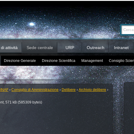
Ricerca
Cerca nel 
avanzata…
i attività
Sede centrale
URP
Outreach
Intranet
Direzione Generale
Direzione Scientifica
Management
Consiglio Scien
 INAF
›
Consiglio di Amministrazione
›
Delibere
›
Archivio delibere
›
t, 571 kB (585309 bytes)