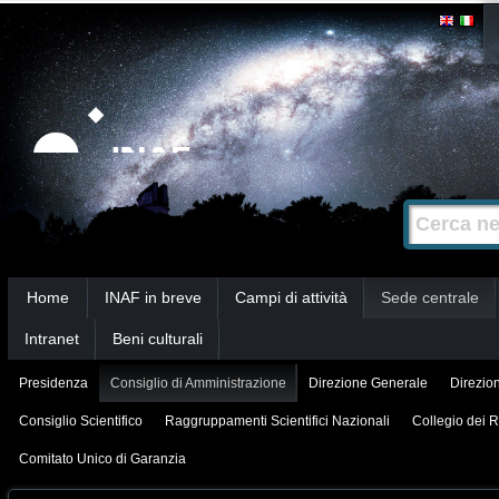
Salta
Strumenti
personali
ai
contenuti.
|
Salta
alla
Cerca nel s
Ricerca
navigazione
avanzata…
Sezioni
Home
INAF in breve
Campi di attività
Sede centrale
Intranet
Beni culturali
Presidenza
Consiglio di Amministrazione
Direzione Generale
Direzion
Consiglio Scientifico
Raggruppamenti Scientifici Nazionali
Collegio dei R
Comitato Unico di Garanzia