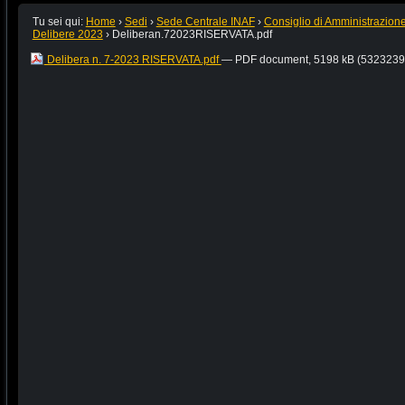
Tu sei qui:
Home
›
Sedi
›
Sede Centrale INAF
›
Consiglio di Amministrazion
Delibere 2023
›
Deliberan.72023RISERVATA.pdf
Delibera n. 7-2023 RISERVATA.pdf
— PDF document, 5198 kB (5323239 