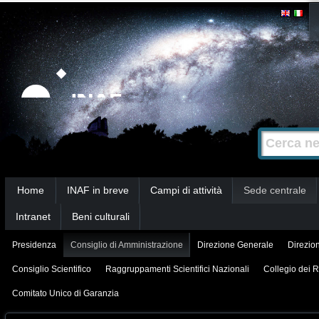
Salta
Strumenti
personali
ai
contenuti.
|
Salta
alla
Cerca nel s
Ricerca
navigazione
avanzata…
Sezioni
Home
INAF in breve
Campi di attività
Sede centrale
Intranet
Beni culturali
Presidenza
Consiglio di Amministrazione
Direzione Generale
Direzion
Consiglio Scientifico
Raggruppamenti Scientifici Nazionali
Collegio dei R
Comitato Unico di Garanzia