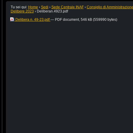
Tu sei qui:
Home
›
Sedi
›
Sede Centrale INAF
›
Consiglio di Amministrazion
Delibere 2023
›
Deliberan.4923.pdf
Delibera n. 49-23.pdf
— PDF document, 546 kB (559990 bytes)