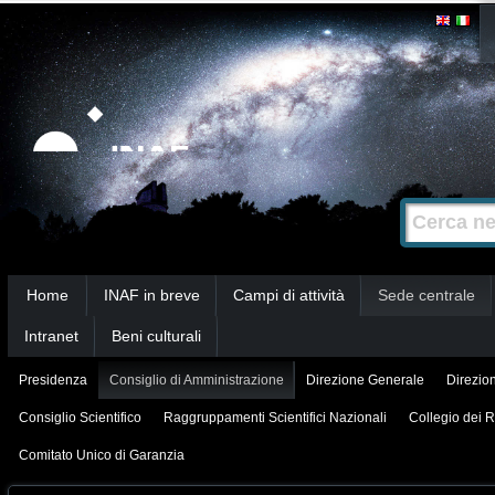
Salta
Strumenti
personali
ai
contenuti.
|
Salta
alla
Cerca nel s
Ricerca
navigazione
avanzata…
Sezioni
Home
INAF in breve
Campi di attività
Sede centrale
Intranet
Beni culturali
Presidenza
Consiglio di Amministrazione
Direzione Generale
Direzion
Consiglio Scientifico
Raggruppamenti Scientifici Nazionali
Collegio dei R
Comitato Unico di Garanzia