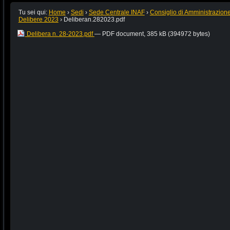
Tu sei qui:
Home
›
Sedi
›
Sede Centrale INAF
›
Consiglio di Amministrazion
Delibere 2023
›
Deliberan.282023.pdf
Delibera n. 28-2023.pdf
— PDF document, 385 kB (394972 bytes)