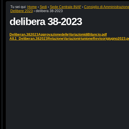
Tu sei qui:
Home
›
Sedi
›
Sede Centrale INAF
›
Consiglio di Amministrazion
Delibere 2023
›
delibera 38-2023
delibera 38-2023
Deliberan.382023ApprovazionedelleVariazionidiBilancio.pdf
All.1_Deliberan.382023RelazioneVariazioniriunioneRevisorigiugno2023.p