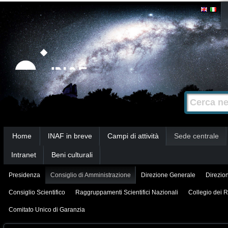
Salta
Strumenti
personali
ai
contenuti.
|
Salta
alla
Cerca nel s
Ricerca
navigazione
avanzata…
Sezioni
Home
INAF in breve
Campi di attività
Sede centrale
Intranet
Beni culturali
Presidenza
Consiglio di Amministrazione
Direzione Generale
Direzion
Consiglio Scientifico
Raggruppamenti Scientifici Nazionali
Collegio dei R
Comitato Unico di Garanzia