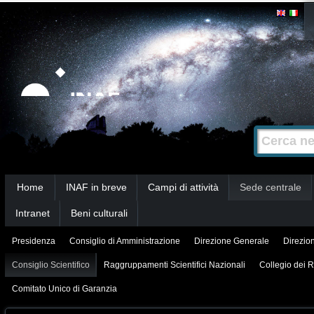
Salta
Strumenti
personali
ai
contenuti.
|
Salta
alla
Cerca nel s
Ricerca
navigazione
avanzata…
Sezioni
Home
INAF in breve
Campi di attività
Sede centrale
Intranet
Beni culturali
Presidenza
Consiglio di Amministrazione
Direzione Generale
Direzion
Consiglio Scientifico
Raggruppamenti Scientifici Nazionali
Collegio dei R
Comitato Unico di Garanzia