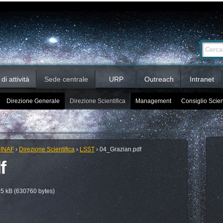
Ricerca
Cerca nel 
avanzata…
i attività
Sede centrale
URP
Outreach
Intranet
Direzione Generale
Direzione Scientifica
Management
Consiglio Scien
 INAF
›
Direzione Scientifica
›
LSST
›
04_Grazian.pdf
f
5 kB (630760 bytes)