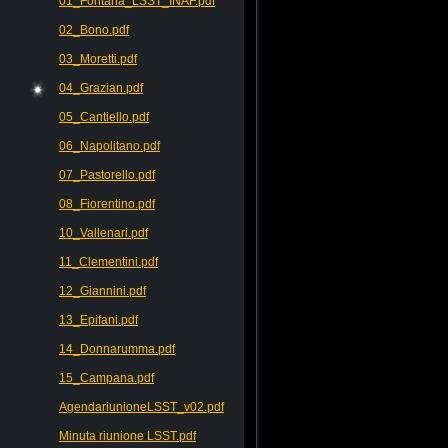
01_Fontana_LSST_INAF.pdf
02_Bono.pdf
03_Moretti.pdf
04_Grazian.pdf
05_Cantiello.pdf
06_Napolitano.pdf
07_Pastorello.pdf
08_Fiorentino.pdf
10_Vallenari.pdf
11_Clementini.pdf
12_Giannini.pdf
13_Epifani.pdf
14_Donnarumma.pdf
15_Campana.pdf
AgendariunioneLSST_v02.pdf
Minuta riunione LSST.pdf