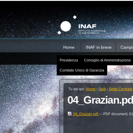
Salta
Strumenti
Sezioni
personali
ai
contenuti.
|
Salta
alla
navigazione
Home
INAF in breve
Campi d
Presidenza
Consiglio di Amministrazione
Comitato Unico di Garanzia
Tu sei qui:
Home
›
Sedi
›
Sede Centrale
04_Grazian.pd
04_Grazian.pdf
— PDF document, 61